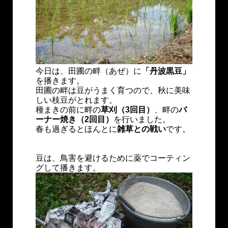
今日は、田圃の畔（あぜ）に
「丹波黒豆」
を播きます。
田圃の畔は豆がうまく育つので、秋に美味
しい枝豆がとれます。
種まきの前に畔の
草刈（3回目）
、畔の
バ
ーナー焼き（2回目）
を行いました。
春も過ぎるとほんとに
雑草との戦い
です。
豆は、鳥害を避けるために薬でコーティン
グして播きます。