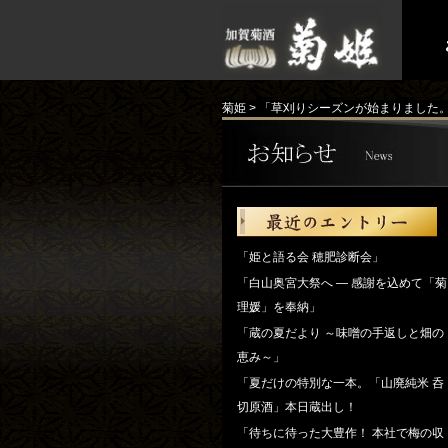
菊姫
>
「草刈りシーズンが始まりました
「姫と語る会 穂肥診断会」
「白山奥宮大祭へ ― 感謝を込めて「菊
理媛」を奉納」
「蔵の夏だより ～味噌の手返しと畑の
恵み～」
「夏だけの特別な一本。「山廃純米 呑
切原酒」本日蔵出し！
「待ちに待った大豊作！ 本社で梅の収