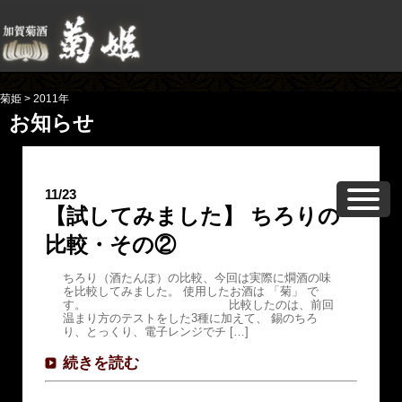
菊姫
>
2011年
お知らせ
11/23
【試してみました】 ちろりの
比較・その②
ちろり（酒たんぽ）の比較、今回は実際に燗酒の味
を比較してみました。 使用したお酒は 「菊」 で
す。 比較したのは、前回
温まり方のテストをした3種に加えて、 錫のちろ
り、とっくり、電子レンジでチ […]
続きを読む