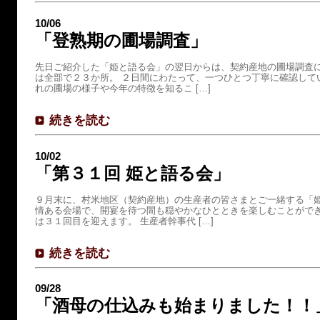
10/06
「登熟期の圃場調査」
先日ご紹介した「姫と語る会」の翌日からは、契約産地の圃場調査に
は全部で２３か所。 ２日間にわたって、一つひとつ丁寧に確認して
れの圃場の様子や今年の特徴を知るこ […]
続きを読む
10/02
「第３１回 姫と語る会」
９月末に、村米地区（契約産地）の生産者の皆さまとご一緒する「姫
情ある会場で、開宴を待つ間も穏やかなひとときを楽しむことができ
は３１回目を迎えます。 生産者幹事代 […]
続きを読む
09/28
「酒母の仕込みも始まりました！！