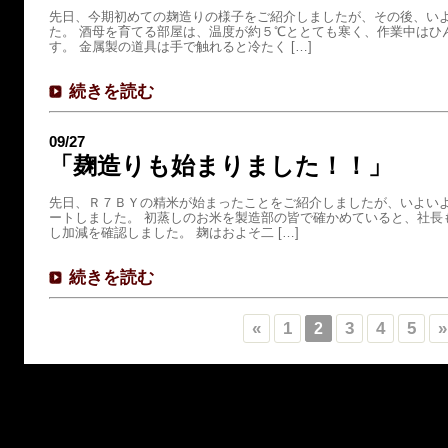
先日、今期初めての麹造りの様子をご紹介しましたが、その後、い
た。 酒母を育てる部屋は、温度が約５℃ととても寒く、作業中はひ
す。 金属製の道具は手で触れると冷たく […]
続きを読む
09/27
「麹造りも始まりました！！」
先日、Ｒ７ＢＹの精米が始まったことをご紹介しましたが、いよい
ートしました。 初蒸しのお米を製造部の皆で確かめていると、社長
し加減を確認しました。 麹はおよそ二 […]
続きを読む
«
1
3
4
5
»
2