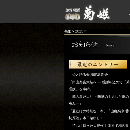
菊姫
>
2025年
「姫と語る会 穂肥診断会」
「白山奥宮大祭へ ― 感謝を込めて「菊
理媛」を奉納」
「蔵の夏だより ～味噌の手返しと畑の
恵み～」
「夏だけの特別な一本。「山廃純米 呑
切原酒」本日蔵出し！
「待ちに待った大豊作！ 本社で梅の収