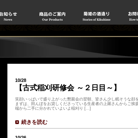
10/28
【古式稲刈研修会 ～２日目～】
笑顔いっぱいで盛り上がった懇親会の翌朝、皆さん少し眠そうな顔
まずは、田んぼをお貸しくださっている生産者の上羅さんからご挨拶
端から二手に分かれていよいよ稲刈り […]
続きを読む
10/26