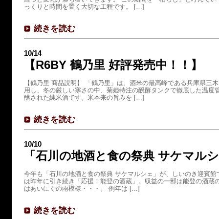
っくりと時間を置く大切な工程です。 […]
続きを読む
10/14
【R6BY 鶴乃里 好評発売中！！】
【鶴乃里 商品説明】 「鶴乃里」は、酒米の最高峰である兵庫県三
用し、冬の厳しい寒さの中、菊姫特注の醗酵タンクで徹底した温度
醸された純米酒です。米本来の旨みを […]
続きを読む
10/10
「石川の地酒と食の祭典 サケマル
今年も「石川の地酒と食の祭典 サケマルシェ」が、しいのき迎賓館
は昨年に引き続き「応援！能登の酒蔵」。収益の一部は能登の酒蔵の
はあいにくの雨模様・・・。 例年は […]
続きを読む