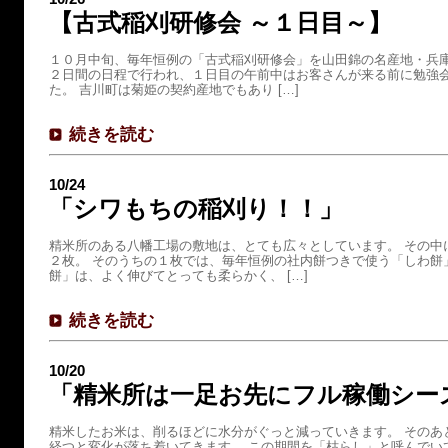
【古式稲刈研修会 ～１日目～】
１０月中旬、毎年恒例の「古式稲刈研修会」を山田錦の名産地・兵
２日間の日程で行われ、１日目の午前中はお客さんが来る前に勉強
た。 吉川町は菊姫の契約産地でもあり […]
続きを読む
10/24
「シワもちの稲刈り！！」
精米所のある八幡工場の敷地は、とても広々としています。 その中
２枚。 そのうちの１枚では、毎年恒例の社内餅つきで使う「しわ餅
餅」は、よく伸びてとっても柔らかく、 […]
続きを読む
10/20
「精米所は一足お先にフル稼働シー
精米したお米は、削るほどに水分がぐっと減っていきます。 そのあ
経つと変化が落ち着いてきます。 この期間を「枯らし」と呼んでい