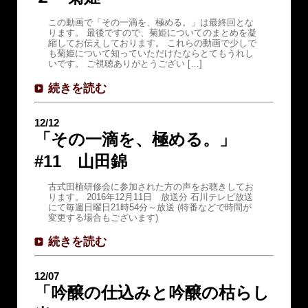
この動画で「その一滴を、極める。」は最終回とな
ります。 最後ですので、菊姫についてのまとめを凝
縮してお伝えしております。 これらの動画で少しで
も菊姫について知っていただけたならとてもうれし
いです。 ご視聴ありがとうござい […]
続きを読む
12/12
「その一滴を、極める。」
#11 山田錦
古式田植研修会に参加された方の声をお聴きしてお
ります。 2016年12月11日 放送分 石川テレビ放送
にて毎週日曜日21時54分～放送 (特番などで時間が
変更する場合もございます)
続きを読む
12/07
「吟醸の仕込みと吟醸の枯らし