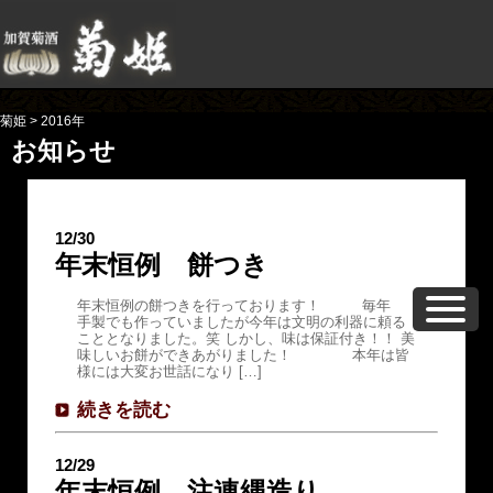
菊姫
>
2016年
お知らせ
12/30
年末恒例 餅つき
年末恒例の餅つきを行っております！ 毎年
手製でも作っていましたが今年は文明の利器に頼る
こととなりました。笑 しかし、味は保証付き！！ 美
味しいお餅ができあがりました！ 本年は皆
様には大変お世話になり […]
続きを読む
12/29
年末恒例 注連縄造り