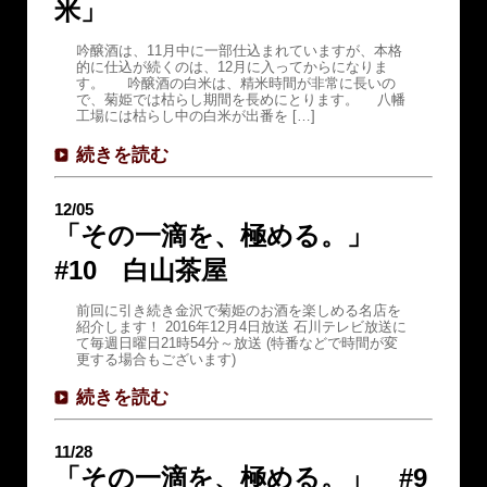
米」
吟醸酒は、11月中に一部仕込まれていますが、本格
的に仕込が続くのは、12月に入ってからになりま
す。 吟醸酒の白米は、精米時間が非常に長いの
で、菊姫では枯らし期間を長めにとります。 八幡
工場には枯らし中の白米が出番を […]
続きを読む
12/05
「その一滴を、極める。」
#10 白山茶屋
前回に引き続き金沢で菊姫のお酒を楽しめる名店を
紹介します！ 2016年12月4日放送 石川テレビ放送に
て毎週日曜日21時54分～放送 (特番などで時間が変
更する場合もございます)
続きを読む
11/28
「その一滴を、極める。」 #9