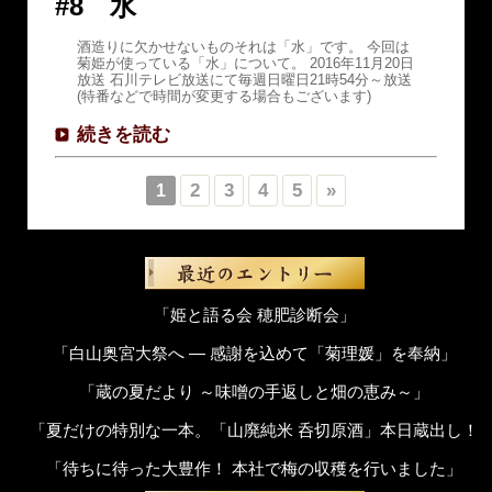
#8 水
酒造りに欠かせないものそれは「水」です。 今回は
菊姫が使っている「水」について。 2016年11月20日
放送 石川テレビ放送にて毎週日曜日21時54分～放送
(特番などで時間が変更する場合もございます)
続きを読む
2
3
4
5
»
1
「姫と語る会 穂肥診断会」
「白山奥宮大祭へ ― 感謝を込めて「菊理媛」を奉納」
「蔵の夏だより ～味噌の手返しと畑の恵み～」
「夏だけの特別な一本。「山廃純米 呑切原酒」本日蔵出し！
「待ちに待った大豊作！ 本社で梅の収穫を行いました」