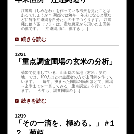
注連縄（しめなわ）を作っている風景を見たことは
あるでしょうか？ 菊姫では毎年 年末になると蔵な
どに飾る注連縄を自分たちの手でつくります。 注連
縄に使う藁（ワラ）は、産地農家から頂いた山田錦
の藁です。 注連縄用に、藁すき […]
続きを読む
12/21
「重点調査圃場の玄米の分析」
菊姫で使用している、山田錦の産地（村米：契約
地）では、100人ほどの生産者の方が山田錦を作って
います。 毎年、決まった圃場24箇所ほどで、圃場
～玄米までを一貫してみる「重点調査」を行ってい
ます。 今年も、調査圃場の […]
続きを読む
12/19
「その一滴を、極める。」 #１
２ 菊姫