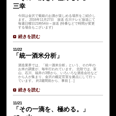
三幸
今回は金沢で菊姫のお酒が楽しめる場所をご紹介し
ます。 2016年11月27日 放送 石川テレビ放送にて
毎週日曜日21時54分～放送 (特番などで時間が変更
する場合もございます)
続きを読む
11/22
「統一酒米分析」
酒造業界では、「統一酒米分析」という、その年の
お米の調査が、毎年行われています。 北陸では、富
山、石川、福井の3県から、いろいろな酒造会社など
から人が集まり、金沢の鑑定官室を拠点にして行っ
ています。 約3週間前から、事前 […]
続きを読む
11/21
「その一滴を、極める。」